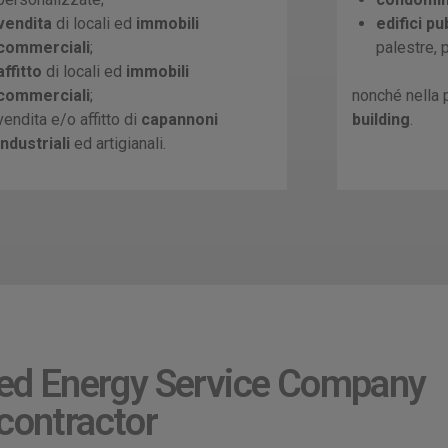
vendita
di locali ed
immobili
edifici pu
commerciali
;
palestre, 
affitto
di locali ed
immobili
commerciali
;
nonché nella
vendita e/o affitto di
capannoni
building
.
industriali
ed artigianali.
 ed Energy Service Company
contractor