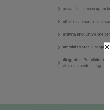
privati che cercano
apparta
attività commerciali e di s
attività produttive
che cerc
amministratori
e
propriet
dirigenti di Pubbliche Am
efficientamento energetico d