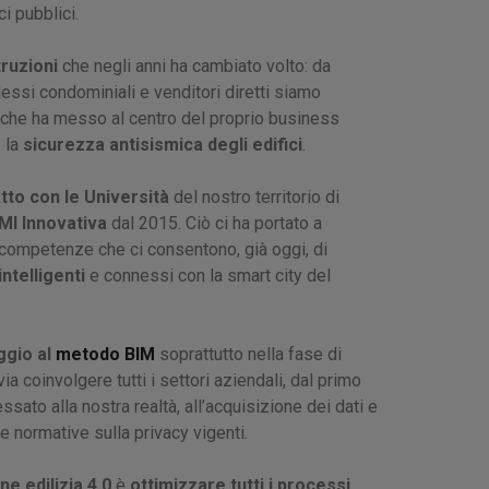
ci pubblici.
ruzioni
che negli anni ha cambiato volto: da
lessi condominiali e venditori diretti siamo
e che ha messo al centro del proprio business
 la
sicurezza antisismica degli edifici
.
tto con le Università
del nostro territorio di
I Innovativa
dal 2015. Ciò ci ha portato a
competenze che ci consentono, già oggi, di
intelligenti
e connessi con la smart city del
ggio al
metodo BIM
soprattutto nella fase di
ia coinvolgere tutti i settori aziendali, dal primo
essato alla nostra realtà, all’acquisizione dei dati e
le normative sulla privacy vigenti.
ne edilizia 4.0
è
ottimizzare tutti i processi