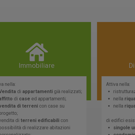
Immobiliare
D
va nella:
Attiva nella:
Vendita
di
appartamenti
già realizzati;
ristruttura
affitto
di
case
ed appartamenti;
nella
riqu
vendita di terreni
con case su
nella
riqu
progetto;
vendita di
terreni edificabili
con
di edifici esis
possibilità di realizzare abitazioni
singole u
personalizzate;
condomin