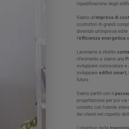
riqualificazione degli edifi
Siamo un’
impresa di cost
costruttori di grandi comp
diventati un’impresa edil
l
’efficienza energetica
e
Lavoriamo a stretto
conta
riferimento e siamo una
PM
sviluppare conoscenze e 
sviluppare
edifici smart, 
futuro.
Siamo partiti con il
passa
progettazione per poi via v
contatto con l’utente inter
dei clienti nel rispetto del
L’obiettivo della
transizio