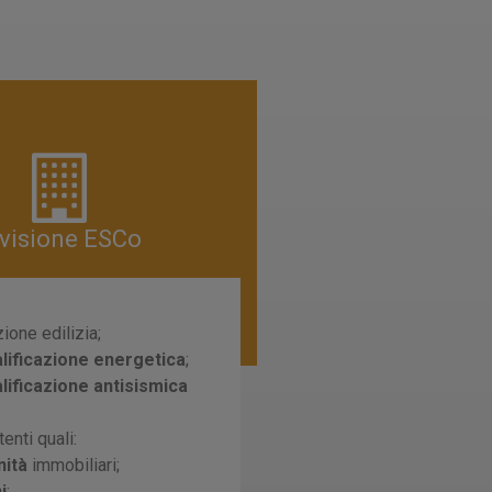
ivisione ESCo
zione edilizia;
alificazione energetica
;
alificazione antisismica
tenti quali:
nità
immobiliari;
i
;