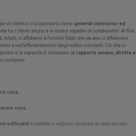
ogie di clienti e ci proponiamo come
general contractor ed
te tra i clienti stessi e la nostra squadra di collaboratori. Al fine
, infatti, ci affidiamo a fornitori fidati che da anni ci affiancano
mini e nell’efficientamento degli edifici esistenti. Ciò che ci
etitor è la capacità di instaurare un
rapporto umano, diretto 
ci scelgono.
ire casa
;
tturare casa
;
ni edificabili
in vendita e vogliono costruire la casa dei loro