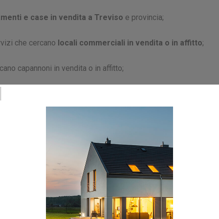
menti e case in vendita a Treviso
e provincia;
ervizi che cercano
locali commerciali in vendita o in affitto
;
ano capannoni in vendita o in affitto;
ari
che devono effettuare
ristrutturazioni in condomini
;
ministrazioni
che si occupano di pianificare interventi di
i edifici pubblici, compresi edifici pubblici residenziali (ATER).