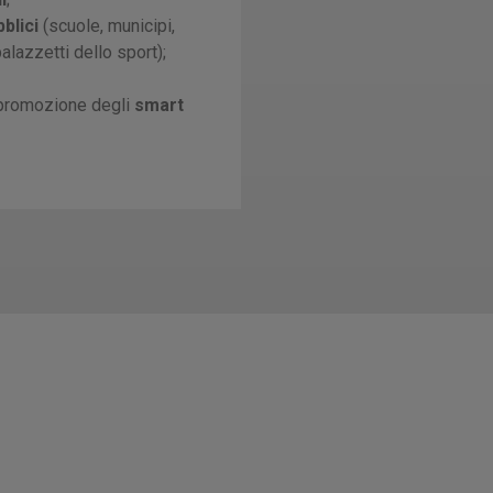
bblici
(scuole, municipi,
palazzetti dello sport);
 promozione degli
smart