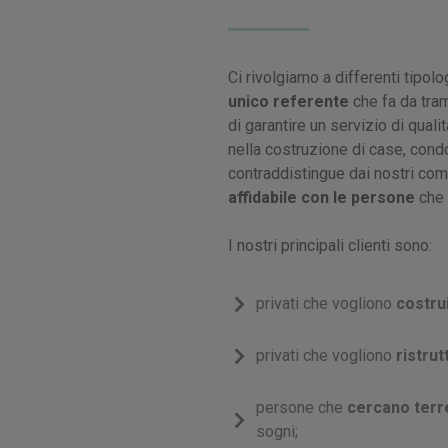
Ci rivolgiamo a differenti tipol
unico referente
che fa da trami
di garantire un servizio di qualità
nella costruzione di case, condo
contraddistingue dai nostri comp
affidabile con le persone
che 
I nostri principali clienti sono:
privati che vogliono
costru
privati che vogliono
ristru
persone che
cercano terre
sogni;