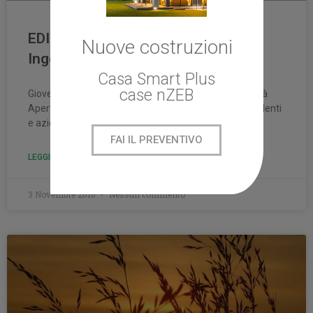
EDILVI ESCo all’Università Aperta di
Nuove costruzioni
Ingegneria a Padova
Casa Smart Plus
case nZEB
Giovedì 3 novembre EDILVI ESCo partecipa a Università
Aperta Ingegneria, annuale evento di incontro tra studenti
e aziende dell’Università di Padova.
FAI IL PREVENTIVO
LEGGI TUTTO
3 Novembre 2016
Nessun commento