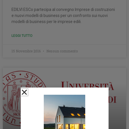
EDILVI ESCo partecipa al convegno Imprese di costruzioni
e nuovi modelli di business per un confronto sui nuovi
modelli di business per le imprese edili.
LEGGI TUTTO
15 Novembre 2016
Nessun commento