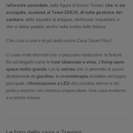
referente aziendale
, nella figura di Enrico Tesser,
che si sia
occupato, assieme al Team EDILVI, di tutta gestione del
cantiere
, delle squadre di artigiani, elettricisti, impiantisti, e
che ci abbia guidato anche nella scelta delle finiture
Che cosa vi piace di più della vostra Casa Smart Plus?
Ci sono molti elementi che ci piacciono tantissimo: le finiture
fini ed eleganti come le
travi sbiancate a vista
, il
living open
space molto grande
con la
vetrata
che ci permette di uscire
direttamente
in giardino
, la
cromoterapia
installata nel bagno
principale, l’
illuminazione a LED
del corridoio interno e del
portico esterno con sistema crepuscolare. Una casa moderna
e a nostra misura.
Le foto della casa a Treviso