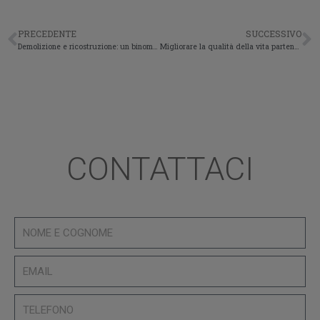
PRECEDENTE
SUCCESSIVO
Demolizione e ricostruzione: un binomio vincente grazie alle opportunità offerte dal Super Bonus 110
Migliorare la qualità della vita partendo dal comfort in casa
CONTATTACI