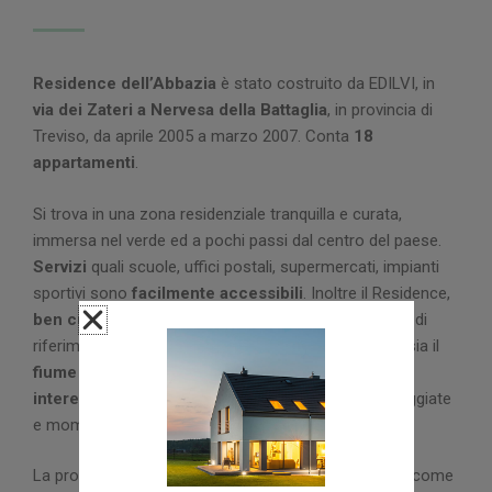
Residence dell’Abbazia
è stato costruito da EDILVI, in
via dei Zateri a Nervesa della Battaglia
, in provincia di
Treviso, da aprile 2005 a marzo 2007. Conta
18
appartamenti
.
Si trova in una zona residenziale tranquilla e curata,
immersa nel verde ed a pochi passi dal centro del paese.
Servizi
quali scuole, uffici postali, supermercati, impianti
sportivi sono
facilmente accessibili
. Inoltre il Residence,
ben curato nell’aspetto
e ben inserito nel contesto di
riferimento, consente di raggiungere in pochi minuti sia il
fiume Piave
che il
Montello
, due zone di particolare
interesse storico e naturalistico
adatte per passeggiate
e momenti di relax immersi nella natura.
La progettazione di Residence dell’Abbazia ha avuto come